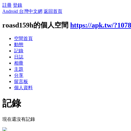
註冊
登錄
Android 台灣中文網
返回首頁
roasd159h的個人空間
https://apk.tw/?107
空間首頁
動態
記錄
日誌
相冊
主題
分享
留言板
個人資料
記錄
現在還沒有記錄