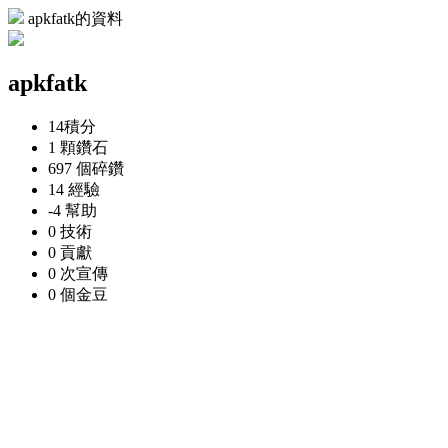
apkfatk的資料
apkfatk
14
積分
1 顆
鑽石
697 個
碎鑽
14
經驗
-4
幫助
0
技術
0
貢獻
0 次
宣傳
0 個
金豆