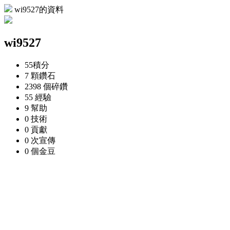
wi9527的資料
wi9527
55
積分
7 顆
鑽石
2398 個
碎鑽
55
經驗
9
幫助
0
技術
0
貢獻
0 次
宣傳
0 個
金豆