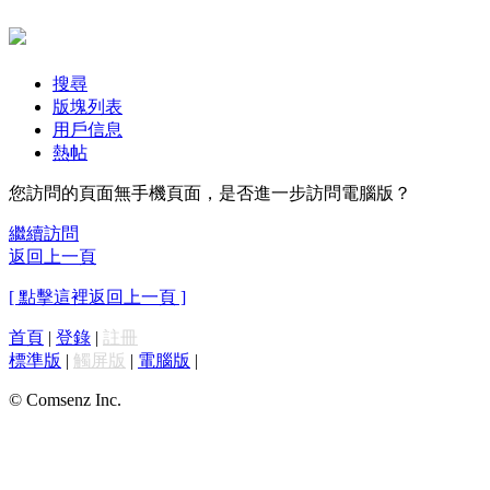
搜尋
版塊列表
用戶信息
熱帖
您訪問的頁面無手機頁面，是否進一步訪問電腦版？
繼續訪問
返回上一頁
[ 點擊這裡返回上一頁 ]
首頁
|
登錄
|
註冊
標準版
|
觸屏版
|
電腦版
|
© Comsenz Inc.