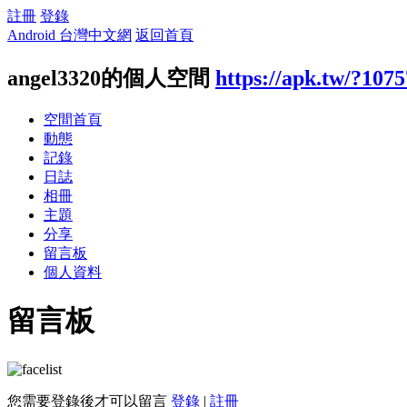
註冊
登錄
Android 台灣中文網
返回首頁
angel3320的個人空間
https://apk.tw/?107
空間首頁
動態
記錄
日誌
相冊
主題
分享
留言板
個人資料
留言板
您需要登錄後才可以留言
登錄
|
註冊