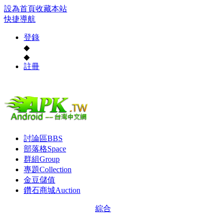
設為首頁
收藏本站
快捷導航
登錄
◆
◆
註冊
討論區
BBS
部落格
Space
群組
Group
專題
Collection
金豆儲值
鑽石商城
Auction
綜合