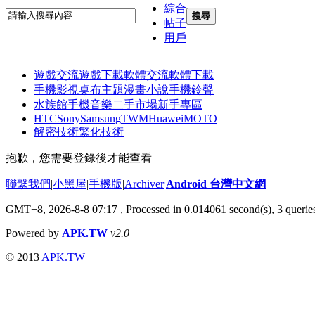
綜合
搜尋
帖子
用戶
遊戲交流
遊戲下載
軟體交流
軟體下載
手機影視
桌布主題
漫畫小說
手機鈴聲
水族館
手機音樂
二手市場
新手專區
HTC
Sony
Samsung
TWM
Huawei
MOTO
解密技術
繁化技術
抱歉，您需要登錄後才能查看
聯繫我們
|
小黑屋
|
手機版
|
Archiver
|
Android 台灣中文網
GMT+8, 2026-8-8 07:17
, Processed in 0.014061 second(s), 3 quer
Powered by
APK.TW
v2.0
© 2013
APK.TW