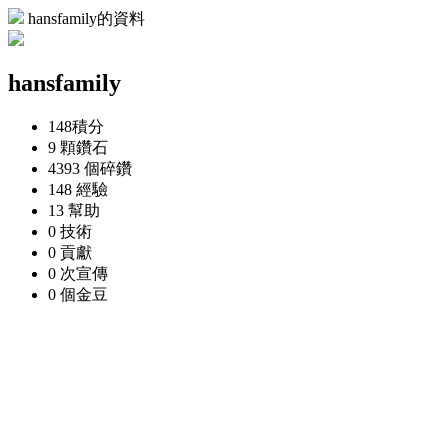
hansfamily的資料
hansfamily
148
積分
9 顆
鑽石
4393 個
碎鑽
148
經驗
13
幫助
0
技術
0
貢獻
0 次
宣傳
0 個
金豆