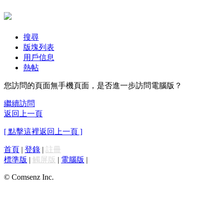
搜尋
版塊列表
用戶信息
熱帖
您訪問的頁面無手機頁面，是否進一步訪問電腦版？
繼續訪問
返回上一頁
[ 點擊這裡返回上一頁 ]
首頁
|
登錄
|
註冊
標準版
|
觸屏版
|
電腦版
|
© Comsenz Inc.