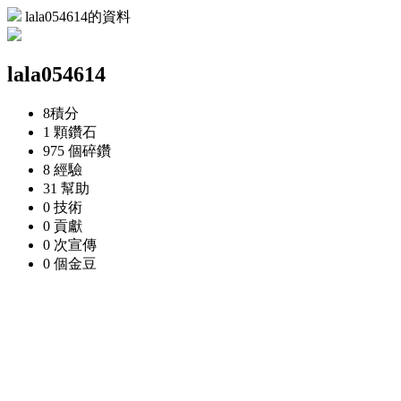
lala054614的資料
lala054614
8
積分
1 顆
鑽石
975 個
碎鑽
8
經驗
31
幫助
0
技術
0
貢獻
0 次
宣傳
0 個
金豆