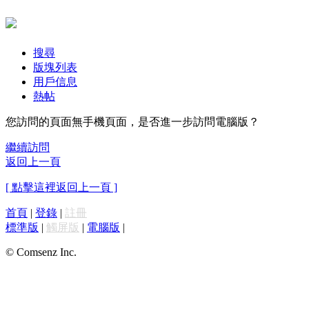
搜尋
版塊列表
用戶信息
熱帖
您訪問的頁面無手機頁面，是否進一步訪問電腦版？
繼續訪問
返回上一頁
[ 點擊這裡返回上一頁 ]
首頁
|
登錄
|
註冊
標準版
|
觸屏版
|
電腦版
|
© Comsenz Inc.