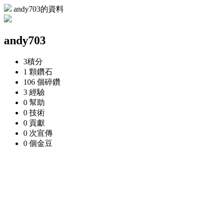
andy703的資料
andy703
3
積分
1 顆
鑽石
106 個
碎鑽
3
經驗
0
幫助
0
技術
0
貢獻
0 次
宣傳
0 個
金豆