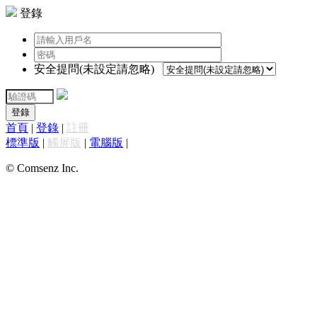
登錄
安全提問(未設定請忽略)
登錄
首頁
|
登錄
|
註冊
標準版
|
觸屏版
|
電腦版
|
© Comsenz Inc.