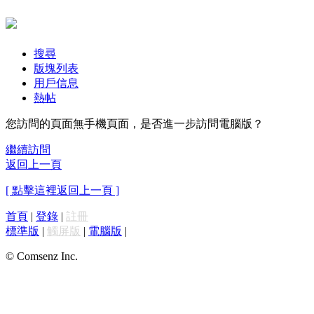
搜尋
版塊列表
用戶信息
熱帖
您訪問的頁面無手機頁面，是否進一步訪問電腦版？
繼續訪問
返回上一頁
[ 點擊這裡返回上一頁 ]
首頁
|
登錄
|
註冊
標準版
|
觸屏版
|
電腦版
|
© Comsenz Inc.