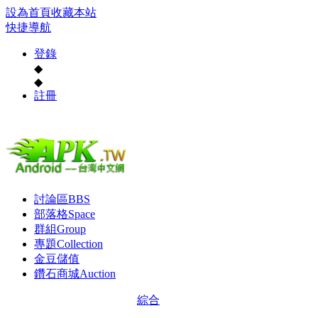
設為首頁
收藏本站
快捷導航
登錄
◆
◆
註冊
討論區
BBS
部落格
Space
群組
Group
專題
Collection
金豆儲值
鑽石商城
Auction
綜合