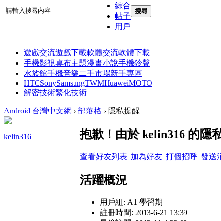
綜合
搜尋
帖子
用戶
遊戲交流
遊戲下載
軟體交流
軟體下載
手機影視
桌布主題
漫畫小說
手機鈴聲
水族館
手機音樂
二手市場
新手專區
HTC
Sony
Samsung
TWM
Huawei
MOTO
解密技術
繁化技術
Android 台灣中文網
›
部落格
›
隱私提醒
抱歉！由於 kelin316
kelin316
查看好友列表
|
加為好友
|
打個招呼
|
發送
活躍概況
用戶組:
A1 學習期
註冊時間: 2013-6-21 13:39