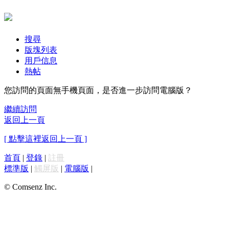
搜尋
版塊列表
用戶信息
熱帖
您訪問的頁面無手機頁面，是否進一步訪問電腦版？
繼續訪問
返回上一頁
[ 點擊這裡返回上一頁 ]
首頁
|
登錄
|
註冊
標準版
|
觸屏版
|
電腦版
|
© Comsenz Inc.