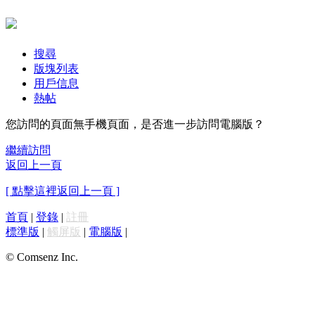
搜尋
版塊列表
用戶信息
熱帖
您訪問的頁面無手機頁面，是否進一步訪問電腦版？
繼續訪問
返回上一頁
[ 點擊這裡返回上一頁 ]
首頁
|
登錄
|
註冊
標準版
|
觸屏版
|
電腦版
|
© Comsenz Inc.