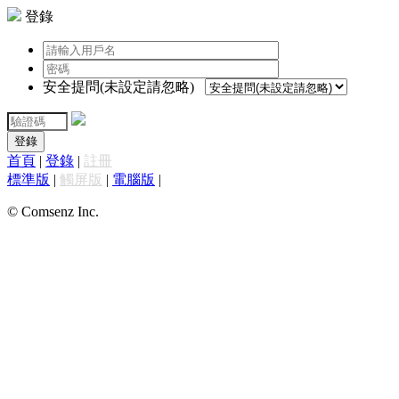
登錄
安全提問(未設定請忽略)
登錄
首頁
|
登錄
|
註冊
標準版
|
觸屏版
|
電腦版
|
© Comsenz Inc.