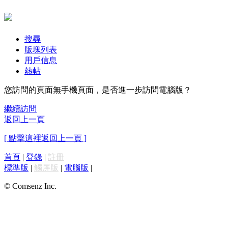
搜尋
版塊列表
用戶信息
熱帖
您訪問的頁面無手機頁面，是否進一步訪問電腦版？
繼續訪問
返回上一頁
[ 點擊這裡返回上一頁 ]
首頁
|
登錄
|
註冊
標準版
|
觸屏版
|
電腦版
|
© Comsenz Inc.