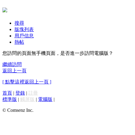
搜尋
版塊列表
用戶信息
熱帖
您訪問的頁面無手機頁面，是否進一步訪問電腦版？
繼續訪問
返回上一頁
[ 點擊這裡返回上一頁 ]
首頁
|
登錄
|
註冊
標準版
|
觸屏版
|
電腦版
|
© Comsenz Inc.