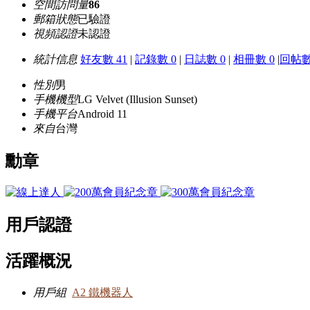
空間訪問量
86
郵箱狀態
已驗證
視頻認證
未認證
統計信息
好友數 41
|
記錄數 0
|
日誌數 0
|
相冊數 0
|
回帖數
性別
男
手機機型
LG Velvet (Illusion Sunset)
手機平台
Android 11
來自
台灣
勳章
用戶認證
活躍概況
用戶組
A2 鐵機器人