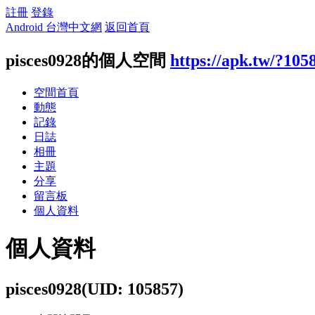
註冊
登錄
Android 台灣中文網
返回首頁
pisces0928的個人空間
https://apk.tw/?105
空間首頁
動態
記錄
日誌
相冊
主題
分享
留言板
個人資料
個人資料
pisces0928
(UID: 105857)