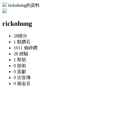
rickohung的資料
rickohung
28
積分
1 顆
鑽石
1011 個
碎鑽
28
經驗
1
幫助
0
技術
0
貢獻
0 次
宣傳
0 個
金豆