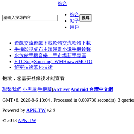
綜合
綜合
搜尋
帖子
用戶
遊戲交流
遊戲下載
軟體交流
軟體下載
手機影視
桌布主題
漫畫小說
手機鈴聲
水族館
手機音樂
二手市場
新手專區
HTC
Sony
Samsung
TWM
Huawei
MOTO
解密技術
繁化技術
抱歉，您需要登錄後才能查看
聯繫我們
|
小黑屋
|
手機版
|
Archiver
|
Android 台灣中文網
GMT+8, 2026-8-6 13:04
, Processed in 0.009730 second(s), 3 quer
Powered by
APK.TW
v2.0
© 2013
APK.TW