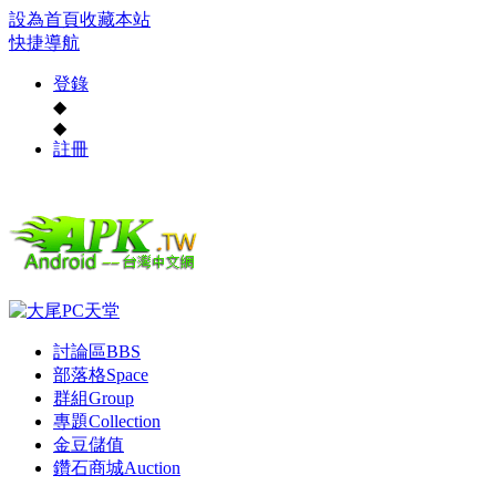
設為首頁
收藏本站
快捷導航
登錄
◆
◆
註冊
討論區
BBS
部落格
Space
群組
Group
專題
Collection
金豆儲值
鑽石商城
Auction