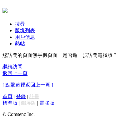
搜尋
版塊列表
用戶信息
熱帖
您訪問的頁面無手機頁面，是否進一步訪問電腦版？
繼續訪問
返回上一頁
[ 點擊這裡返回上一頁 ]
首頁
|
登錄
|
註冊
標準版
|
觸屏版
|
電腦版
|
© Comsenz Inc.