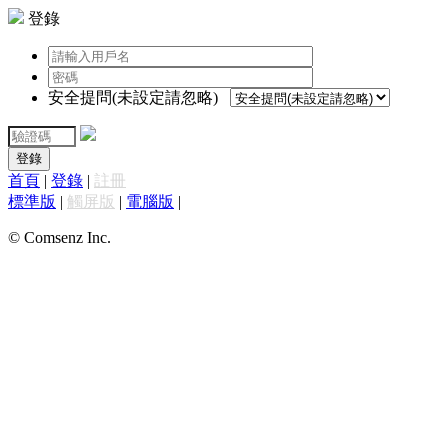
登錄
安全提問(未設定請忽略)
登錄
首頁
|
登錄
|
註冊
標準版
|
觸屏版
|
電腦版
|
© Comsenz Inc.