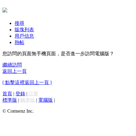
搜尋
版塊列表
用戶信息
熱帖
您訪問的頁面無手機頁面，是否進一步訪問電腦版？
繼續訪問
返回上一頁
[ 點擊這裡返回上一頁 ]
首頁
|
登錄
|
註冊
標準版
|
觸屏版
|
電腦版
|
© Comsenz Inc.