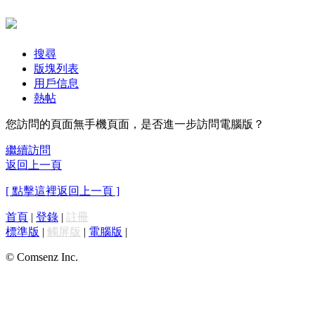
搜尋
版塊列表
用戶信息
熱帖
您訪問的頁面無手機頁面，是否進一步訪問電腦版？
繼續訪問
返回上一頁
[ 點擊這裡返回上一頁 ]
首頁
|
登錄
|
註冊
標準版
|
觸屏版
|
電腦版
|
© Comsenz Inc.