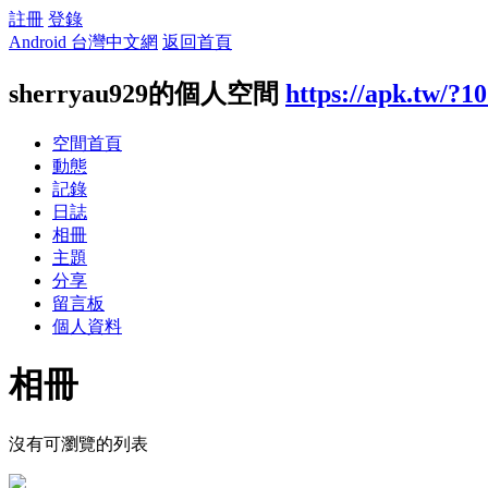
註冊
登錄
Android 台灣中文網
返回首頁
sherryau929的個人空間
https://apk.tw/?1
空間首頁
動態
記錄
日誌
相冊
主題
分享
留言板
個人資料
相冊
沒有可瀏覽的列表