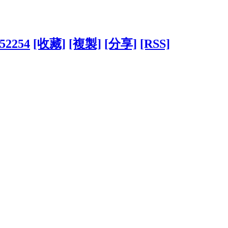
052254
[收藏]
[複製]
[分享]
[RSS]