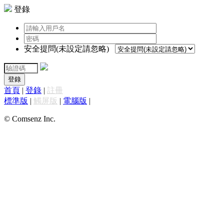
登錄
安全提問(未設定請忽略)
登錄
首頁
|
登錄
|
註冊
標準版
|
觸屏版
|
電腦版
|
© Comsenz Inc.