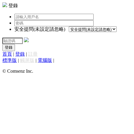
登錄
安全提問(未設定請忽略)
登錄
首頁
|
登錄
|
註冊
標準版
|
觸屏版
|
電腦版
|
© Comsenz Inc.