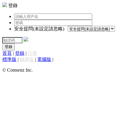
登錄
安全提問(未設定請忽略)
登錄
首頁
|
登錄
|
註冊
標準版
|
觸屏版
|
電腦版
|
© Comsenz Inc.