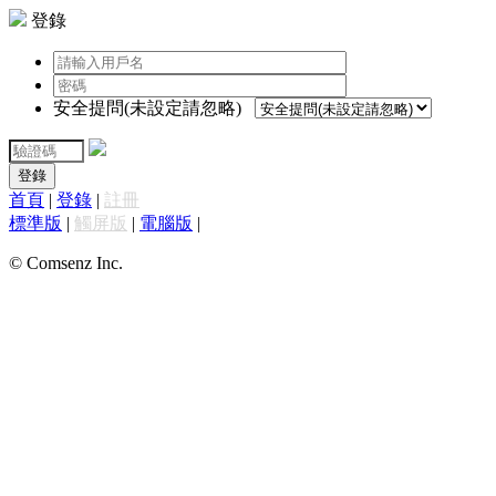
登錄
安全提問(未設定請忽略)
登錄
首頁
|
登錄
|
註冊
標準版
|
觸屏版
|
電腦版
|
© Comsenz Inc.