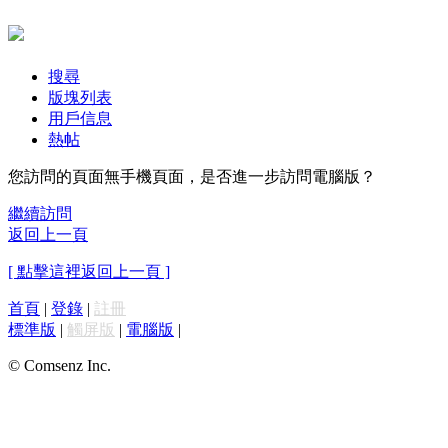
搜尋
版塊列表
用戶信息
熱帖
您訪問的頁面無手機頁面，是否進一步訪問電腦版？
繼續訪問
返回上一頁
[ 點擊這裡返回上一頁 ]
首頁
|
登錄
|
註冊
標準版
|
觸屏版
|
電腦版
|
© Comsenz Inc.