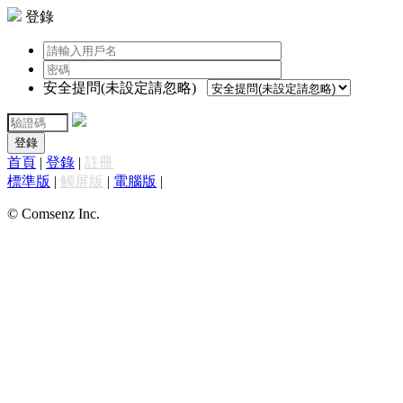
登錄
安全提問(未設定請忽略)
登錄
首頁
|
登錄
|
註冊
標準版
|
觸屏版
|
電腦版
|
© Comsenz Inc.