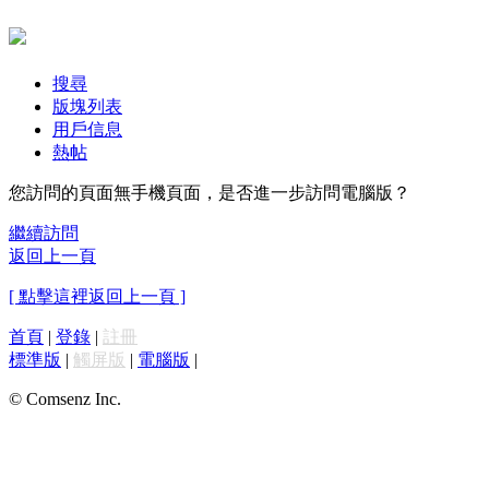
搜尋
版塊列表
用戶信息
熱帖
您訪問的頁面無手機頁面，是否進一步訪問電腦版？
繼續訪問
返回上一頁
[ 點擊這裡返回上一頁 ]
首頁
|
登錄
|
註冊
標準版
|
觸屏版
|
電腦版
|
© Comsenz Inc.