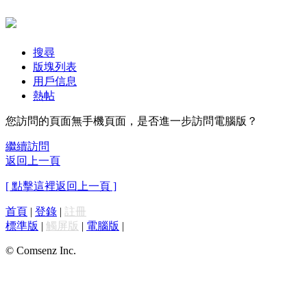
搜尋
版塊列表
用戶信息
熱帖
您訪問的頁面無手機頁面，是否進一步訪問電腦版？
繼續訪問
返回上一頁
[ 點擊這裡返回上一頁 ]
首頁
|
登錄
|
註冊
標準版
|
觸屏版
|
電腦版
|
© Comsenz Inc.