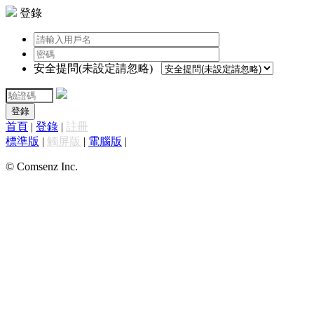
登錄
安全提問(未設定請忽略)
登錄
首頁
|
登錄
|
註冊
標準版
|
觸屏版
|
電腦版
|
© Comsenz Inc.