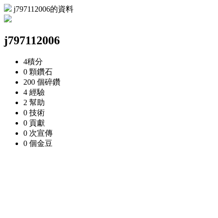
j797112006的資料
j797112006
4
積分
0 顆
鑽石
200 個
碎鑽
4
經驗
2
幫助
0
技術
0
貢獻
0 次
宣傳
0 個
金豆