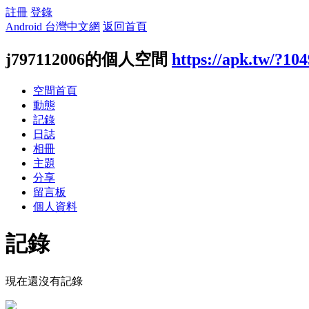
註冊
登錄
Android 台灣中文網
返回首頁
j797112006的個人空間
https://apk.tw/?10
空間首頁
動態
記錄
日誌
相冊
主題
分享
留言板
個人資料
記錄
現在還沒有記錄