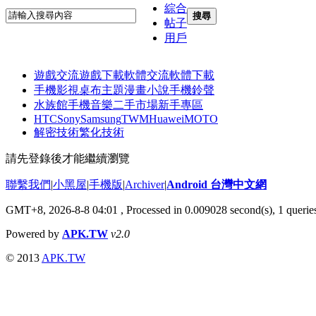
綜合
搜尋
帖子
用戶
遊戲交流
遊戲下載
軟體交流
軟體下載
手機影視
桌布主題
漫畫小說
手機鈴聲
水族館
手機音樂
二手市場
新手專區
HTC
Sony
Samsung
TWM
Huawei
MOTO
解密技術
繁化技術
請先登錄後才能繼續瀏覽
聯繫我們
|
小黑屋
|
手機版
|
Archiver
|
Android 台灣中文網
GMT+8, 2026-8-8 04:01
, Processed in 0.009028 second(s), 1 quer
Powered by
APK.TW
v2.0
© 2013
APK.TW