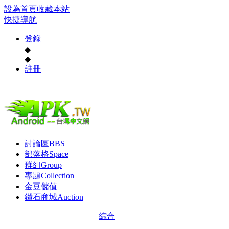
設為首頁
收藏本站
快捷導航
登錄
◆
◆
註冊
討論區
BBS
部落格
Space
群組
Group
專題
Collection
金豆儲值
鑽石商城
Auction
綜合