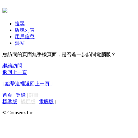
搜尋
版塊列表
用戶信息
熱帖
您訪問的頁面無手機頁面，是否進一步訪問電腦版？
繼續訪問
返回上一頁
[ 點擊這裡返回上一頁 ]
首頁
|
登錄
|
註冊
標準版
|
觸屏版
|
電腦版
|
© Comsenz Inc.