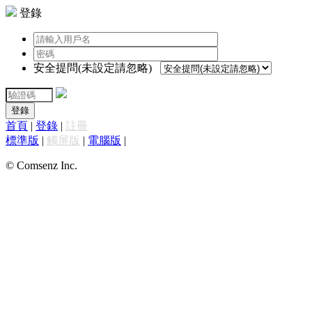
登錄
安全提問(未設定請忽略)
登錄
首頁
|
登錄
|
註冊
標準版
|
觸屏版
|
電腦版
|
© Comsenz Inc.