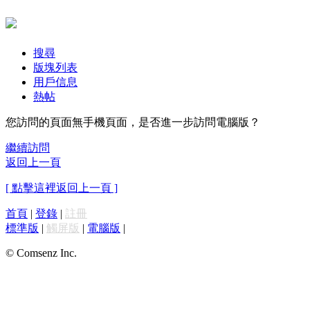
搜尋
版塊列表
用戶信息
熱帖
您訪問的頁面無手機頁面，是否進一步訪問電腦版？
繼續訪問
返回上一頁
[ 點擊這裡返回上一頁 ]
首頁
|
登錄
|
註冊
標準版
|
觸屏版
|
電腦版
|
© Comsenz Inc.