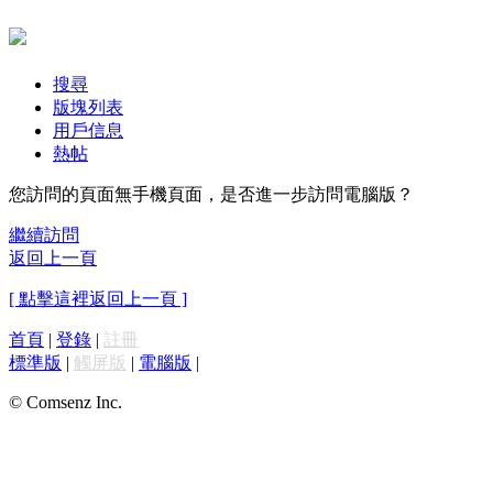
搜尋
版塊列表
用戶信息
熱帖
您訪問的頁面無手機頁面，是否進一步訪問電腦版？
繼續訪問
返回上一頁
[ 點擊這裡返回上一頁 ]
首頁
|
登錄
|
註冊
標準版
|
觸屏版
|
電腦版
|
© Comsenz Inc.