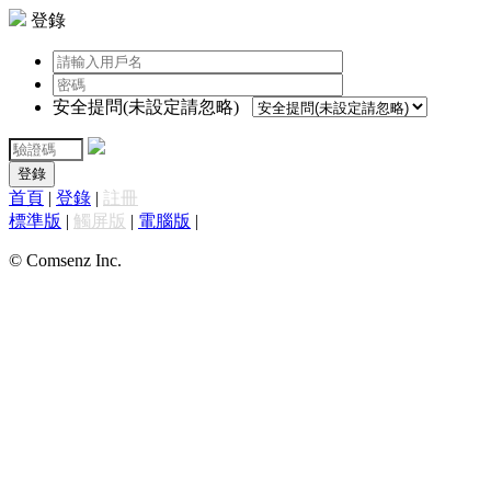
登錄
安全提問(未設定請忽略)
登錄
首頁
|
登錄
|
註冊
標準版
|
觸屏版
|
電腦版
|
© Comsenz Inc.