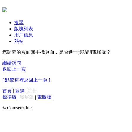
搜尋
版塊列表
用戶信息
熱帖
您訪問的頁面無手機頁面，是否進一步訪問電腦版？
繼續訪問
返回上一頁
[ 點擊這裡返回上一頁 ]
首頁
|
登錄
|
註冊
標準版
|
觸屏版
|
電腦版
|
© Comsenz Inc.