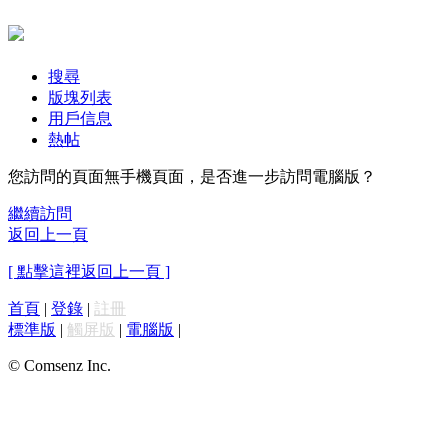
搜尋
版塊列表
用戶信息
熱帖
您訪問的頁面無手機頁面，是否進一步訪問電腦版？
繼續訪問
返回上一頁
[ 點擊這裡返回上一頁 ]
首頁
|
登錄
|
註冊
標準版
|
觸屏版
|
電腦版
|
© Comsenz Inc.