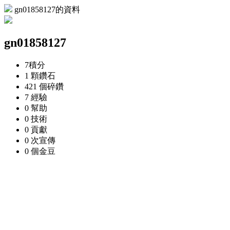
gn01858127的資料
gn01858127
7
積分
1 顆
鑽石
421 個
碎鑽
7
經驗
0
幫助
0
技術
0
貢獻
0 次
宣傳
0 個
金豆