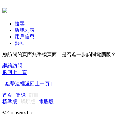
搜尋
版塊列表
用戶信息
熱帖
您訪問的頁面無手機頁面，是否進一步訪問電腦版？
繼續訪問
返回上一頁
[ 點擊這裡返回上一頁 ]
首頁
|
登錄
|
註冊
標準版
|
觸屏版
|
電腦版
|
© Comsenz Inc.