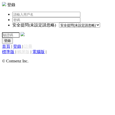
登錄
安全提問(未設定請忽略)
登錄
首頁
|
登錄
|
註冊
標準版
|
觸屏版
|
電腦版
|
© Comsenz Inc.