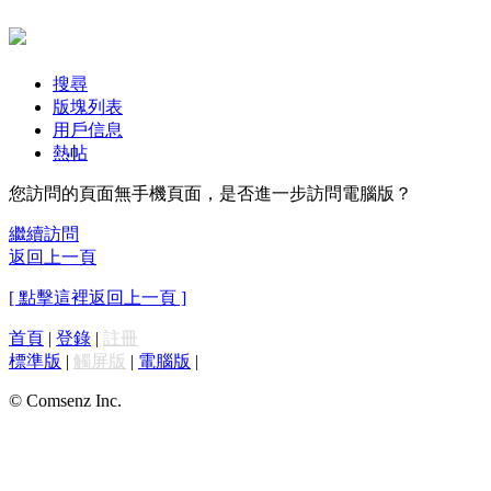
搜尋
版塊列表
用戶信息
熱帖
您訪問的頁面無手機頁面，是否進一步訪問電腦版？
繼續訪問
返回上一頁
[ 點擊這裡返回上一頁 ]
首頁
|
登錄
|
註冊
標準版
|
觸屏版
|
電腦版
|
© Comsenz Inc.